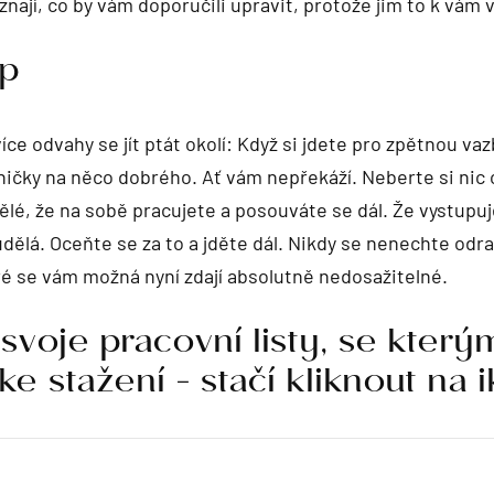
znají, co by vám doporučili upravit, protože jim to k vám
ip
více odvahy se jít ptát okolí: Když si jdete pro zpětnou vaz
čky na něco dobrého. Ať vám nepřekáží. Neberte si nic oso
kvělé, že na sobě pracujete a posouváte se dál. Že vystupu
eudělá. Oceňte se za to a jděte dál. Nikdy se nenechte odra
teré se vám možná nyní zdají absolutně nedosažitelné.
 svoje pracovní listy, se který
ke stažení - stačí kliknout na 