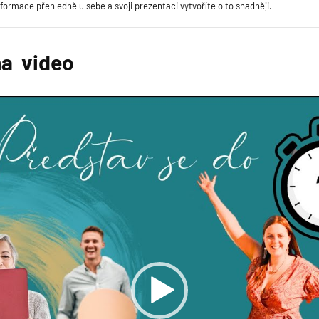
nformace přehledně u sebe a svoji prezentaci vytvoříte o to snadněji.
na video