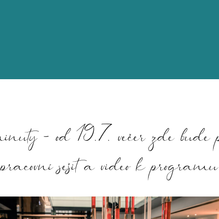
inuty - od 19.7. večer zde bude p
pracovní sešit a video k programu