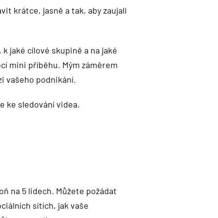
 krátce, jasně a tak, aby zaujali
k jaké cílové skupině a na jaké
mocí mini příběhu. Mým záměrem
ázi vašeho podnikání.
ce ke sledování videa.
poň na 5 lidech. Můžete požádat
iálních sítích, jak vaše