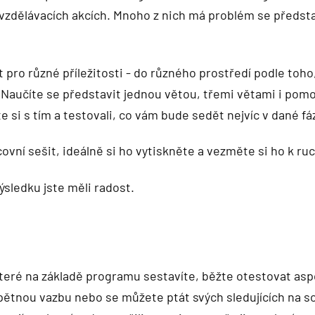
dělávacích akcích. Mnoho z nich má problém se představit
pro různé příležitosti - do různého prostředí podle toho, 
. Naučíte se představit jednou větou, třemi větami i po
jste si s tím a testovali, co vám bude sedět nejvíc v dané f
ovní sešit, ideálně si ho vytiskněte a vezměte si ho k ru
výsledku jste měli radost.
 které na základě programu sestavíte, běžte otestovat as
 zpětnou vazbu nebo se můžete ptát svých sledujících na soc