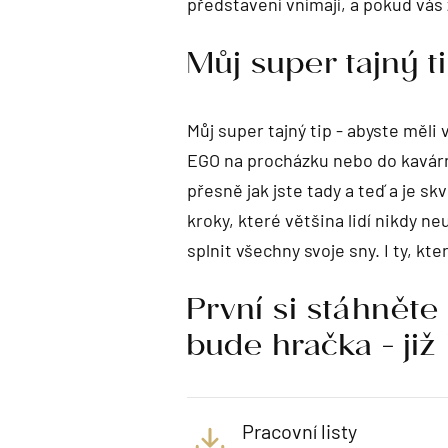
představení vnímají, a pokud vás 
Můj super tajný t
Můj super tajný tip - abyste měli 
EGO na procházku nebo do kavárni
přesně jak jste tady a teď a je s
kroky, které většina lidí nikdy n
splnit všechny svoje sny. I ty, k
První si stáhněte
bude hračka - již 
Pracovní listy