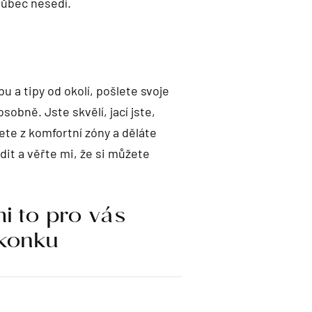
 vůbec nesedí.
bu a tipy od okolí, pošlete svoje
bně. Jste skvělí, jací jste,
jete z komfortní zóny a děláte
dit a věřte mi, že si můžete
mi to pro vás
ikonku