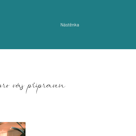
Nástěnka
ro vás připraven