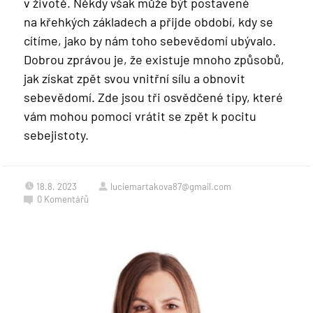
v životě. Někdy však může být postavené
na křehkých základech a přijde období, kdy se
cítíme, jako by nám toho sebevědomí ubývalo.
Dobrou zprávou je, že existuje mnoho způsobů,
jak získat zpět svou vnitřní sílu a obnovit
sebevědomí. Zde jsou tři osvědčené tipy, které
vám mohou pomoci vrátit se zpět k pocitu
sebejistoty.
18.8. 2023
luciemartakova87@gmail.com
0
Komentářů