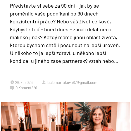
Představte si sebe za 90 dní – jak by se
proměnilo vaše podnikání po 90 dnech
konzistentní práce? Nebo váš život celkově,
kdybyste teď – hned dnes – začali dělat něco
malinko jinak? Každý máme jinou oblast života,
kterou bychom chtěli posunout na lepší úroveň.
U někoho to je lepší zdraví, u někoho lepší
kondice, u jiného zase partnerský vztah nebo...
26.9. 2023
luciemartakova87@gmail.com
0
Komentářů